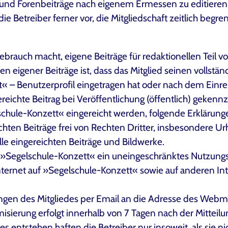
und Forenbeiträge nach eigenem Ermessen zu editieren 
 die Betreiber ferner vor, die Mitgliedschaft zeitlich beg
Gebrauch macht, eigene Beiträge für redaktionellen Teil 
ten eigener Beiträge ist, dass das Mitglied seinen vollst
– Benutzerprofil eingetragen hat oder nach dem Einreic
chte Beitrag bei Veröffentlichung (öffentlich) gekennzeic
lschule-Konzett« eingereicht werden, folgende Erklärung
reichten Beiträge frei von Rechten Dritter, insbesondere 
alle eingereichten Beiträge und Bildwerke.
n »Segelschule-Konzett« ein uneingeschränktes Nutzungsr
nternet auf »Segelschule-Konzett« sowie auf anderen Int
angen des Mitgliedes per Email an die Adresse des Webm
ierung erfolgt innerhalb von 7 Tagen nach der Mitteilu
 entstehen haften die Betreiber nur insoweit, als sie nic