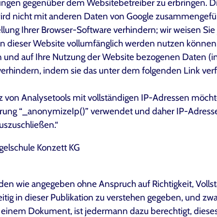
ungen gegenüber dem Websitebetreiber zu erbringen. D
wird nicht mit anderen Daten von Google zusammengefüh
ung Ihrer Browser-Software verhindern; wir weisen Sie j
en dieser Website vollumfänglich werden nutzen können.
 und auf Ihre Nutzung der Website bezogenen Daten (ink
verhindern, indem sie das unter dem folgenden Link ver
 von Analysetools mit vollständigen IP-Adressen möchte
erung “_anonymizeIp()” verwendet und daher IP-Adresse
uszuschließen.“
elschule Konzett KG
en wie angegeben ohne Anspruch auf Richtigkeit, Vollstä
weitig in dieser Publikation zu verstehen gegeben, und 
r einem Dokument, ist jedermann dazu berechtigt, dies