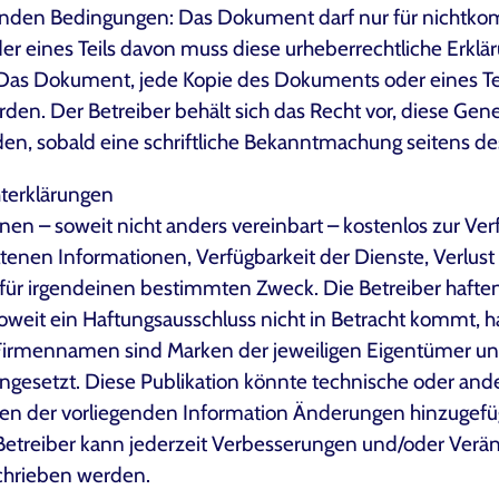
genden Bedingungen: Das Dokument darf nur für nichtk
r eines Teils davon muss diese urheberrechtliche Erklä
Das Dokument, jede Kopie des Dokuments oder eines Teil
en. Der Betreiber behält sich das Recht vor, diese Gen
en, sobald eine schriftliche Bekanntmachung seitens des 
hterklärungen
nen – soweit nicht anders vereinbart – kostenlos zur V
altenen Informationen, Verfügbarkeit der Dienste, Verlus
ür irgendeinen bestimmten Zweck. Die Betreiber haften 
eit ein Haftungsausschluss nicht in Betracht kommt, haft
d Firmennamen sind Marken der jeweiligen Eigentümer u
ingesetzt. Diese Publikation könnte technische oder an
erden der vorliegenden Information Änderungen hinzuge
r Betreiber kann jederzeit Verbesserungen und/oder Ve
schrieben werden.